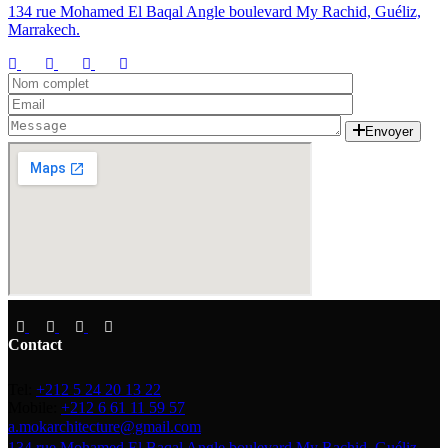
134 rue Mohamed El Baqal Angle boulevard My Rachid, Guéliz,
Marrakech.
Envoyer
Contact
Tel:
+212 5 24 20 13 22
Mobile:
+212 6 61 11 59 57
a.mokarchitecture@gmail.com
134 rue Mohamed El Baqal Angle boulevard My Rachid, Guéliz,