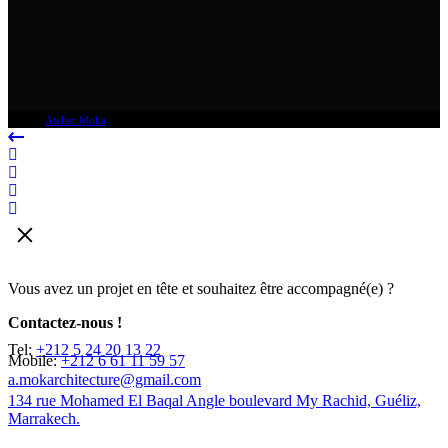
© 2025
Atelier Moka
, All Rights Reserved
Vous avez un projet en tête et souhaitez être accompagné(e) ?
Contactez-nous !
Tel:
+212 5 24 20 13 22
Mobile:
+212 6 61 11 59 57
a.mokarchitecture@gmail.com
134 rue Mohamed El Baqal Angle boulevard My Rachid, Guéliz,
Marrakech.