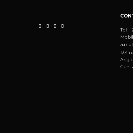
CON
Tel:
+
Mobil
a.mo
134 r
Angle
Guéli