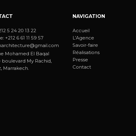
TACT
NAVIGATION
212 5 24 20 13 22
Accueil
e:
+212 6 61 11 59 57
L’Agence
Savoir-faire
karchitecture@gmail.com
Réalisations
ue Mohamed El Baqal
Presse
 boulevard My Rachid,
Contact
z, Marrakech.